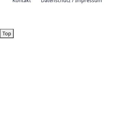
Kontakt
Datenschutz / Impressum
© by
Lutz 2024
Top