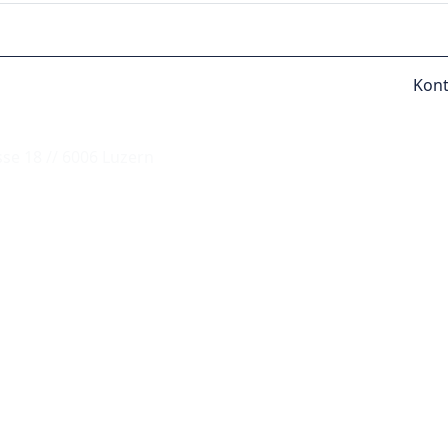
Kont
se 18 // 6006 Luzern
© by
Lutz 2024