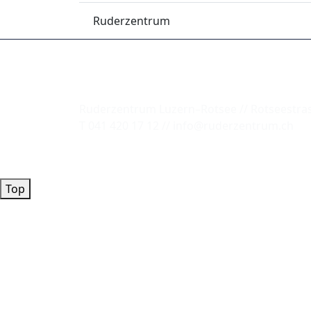
Ruderzentrum
Ruderzentrum Luzern–Rotsee // Rotseestras
T 041 420 17 12 // info@ruderzentrum.ch
Top