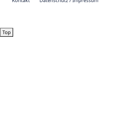
Kontakt
Datenschutz / Impressum
© by
Lutz 2024
Top