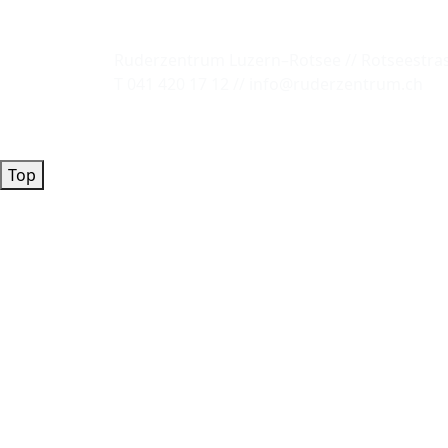
Ruderzentrum Luzern–Rotsee // Rotseestras
T 041 420 17 12 // info@ruderzentrum.ch
Top