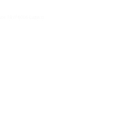
se 18 // 6006 Luzern
© by
Lutz 2024