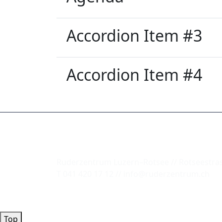
Accordion Item #3
Accordion Item #4
Ruderzentrum Luzern–Rotsee // Rotseestras
T 041 420 17 12 // info@ruderzentrum.ch
Top